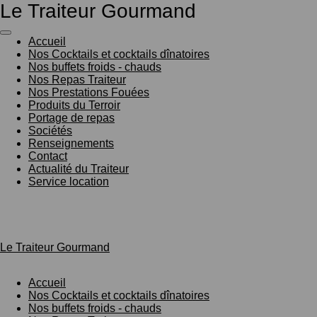
Le Traiteur Gourmand
Passer
au
contenu
Accueil
principal
Nos Cocktails et cocktails dînatoires
Nos buffets froids - chauds
Nos Repas Traiteur
Nos Prestations Fouées
Produits du Terroir
Portage de repas
Sociétés
Renseignements
Contact
Actualité du Traiteur
Service location
Le Traiteur Gourmand
Accueil
Nos Cocktails et cocktails dînatoires
Nos buffets froids - chauds