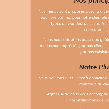
Nos princi
Nos menus sont proposés avec la diver
équilibre optimal pour notre clientèle 
types de viandes, poissons, fruit
charcuterie...)
Nous nous adaptons aussi aux goûts 
menus non appréciés par nos clients s
par nos cuisinie
Notre Plu
Nous pouvons aussi livrer à domicile av
demande du clie
Agréer APA
, nous vous accompagn
d'hospitalisations de v