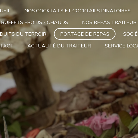
UEIL
NOS COCKTAILS ET COCKTAILS DÎNATOIRES
 BUFFETS FROIDS - CHAUDS
NOS REPAS TRAITEUR
DUITS DU TERROIR
PORTAGE DE REPAS
SOCI
TACT
ACTUALITÉ DU TRAITEUR
SERVICE LOC