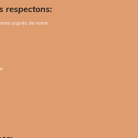
s respectons:
imes auprès de notre
s
ue