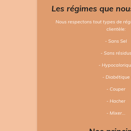
Les régimes que nou
Nous respectons tout types de rég
clientèle:
- Sans Sel
- Sans résidu
- Hypocaloriq
- Diabétique
- Couper
- Hacher
- Mixer...